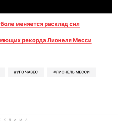
тболе меняется расклад сил
вляющих рекорда Лионеля Месси
book
iber
в Whatsapp
ь в Messenger
ить в LinkedIn
УГО ЧАВЕС
ЛИОНЕЛЬ МЕССИ
ook
Google news
 Viber
е в LinkedIn