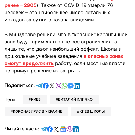
ранее – 2905
). Также от COVID-19 умерли 76
человек – это наибольшее число летальных
исходов за сутки с начала эпидемии.
В Минздраве решили, что в "красной" карантинной
зоне будут применяться не все ограничения, а
лишь те, что дают наибольший эффект. Школы и
дошкольные учебные заведения
в опасных зонах
смогут продолжить
работу, если местные власти
не примут решение их закрыть.
отправить в Telegram
поделиться в Facebook
поделиться в X
отправить в Viber
отправить в Whatsapp
отправить в Messenger
отправить в LinkedIn
Поделиться:
Теги:
КИЕВ
ВИТАЛИЙ КЛИЧКО
КОРОНАВИРУС В УКРАИНЕ
КИЕВ ШКОЛЫ
Читайте в Telegram
Читайте в Facebook
Читайте в X
Читайте в Google news
Читайте в Viber
Читайте в LinkedIn
Читайте нас в: