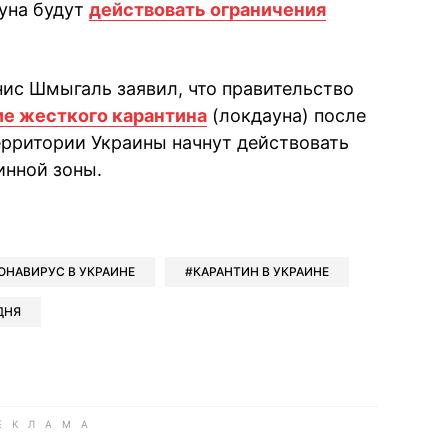
уна будут
действовать ограничения
ис Шмыгаль заявил, что правительство
ие жесткого карантина
(локдауна) после
территории Украины начнут действовать
инной зоны.
book
iber
в Whatsapp
ь в Messenger
ить в LinkedIn
ОНАВИРУС В УКРАИНЕ
КАРАНТИН В УКРАИНЕ
ДНЯ
ook
Google news
 Viber
е в LinkedIn