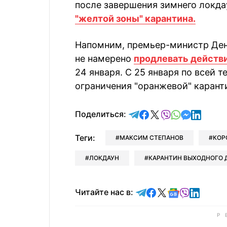
после завершения зимнего локда
"желтой зоны" карантина.
Напомним, премьер-министр Ден
не намерено
продлевать действ
24 января. С 25 января по всей 
ограничения "оранжевой" карант
отправить в Telegram
поделиться в Face
поделиться в X
отправить в V
отправить 
отправит
отправ
Поделиться:
Теги:
МАКСИМ СТЕПАНОВ
КОР
ЛОКДАУН
КАРАНТИН ВЫХОДНОГО 
Читайте в Telegram
Читайте в Faceb
Читайте в X
Читайте в 
Читайте в
Читайт
Читайте нас в: