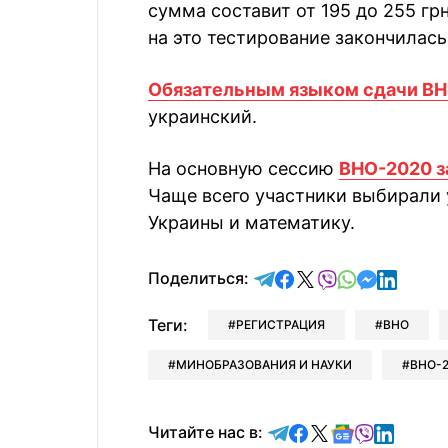
сумма составит от 195 до 255 гр
на это тестирование закончилась
Обязательным языком сдачи В
украинский.
На основную сессию
ВНО-2020 з
Чаще всего участники выбирали 
Украины и математику.
отправить в Telegram
поделиться в Face
поделиться в X
отправить в V
отправить 
отправит
отправ
Поделиться:
Теги:
РЕГИСТРАЦИЯ
ВНО
МИНОБРАЗОВАНИЯ И НАУКИ
ВНО-2
Читайте в Telegram
Читайте в Faceb
Читайте в X
Читайте в 
Читайте в
Читайт
Читайте нас в: