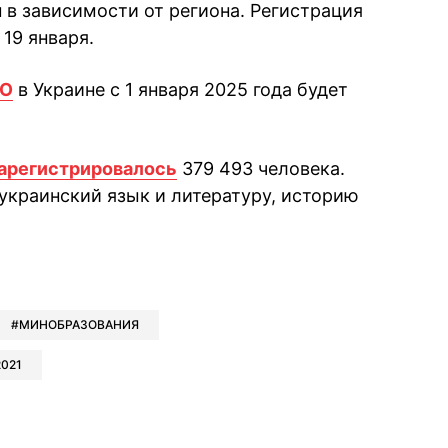
н в зависимости от региона. Регистрация
 19 января.
НО
в Украине с 1 января 2025 года будет
арегистрировалось
379 493 человека.
украинский язык и литературу, историю
book
iber
в Whatsapp
ь в Messenger
ить в LinkedIn
МИНОБРАЗОВАНИЯ
021
ook
Google news
 Viber
е в LinkedIn