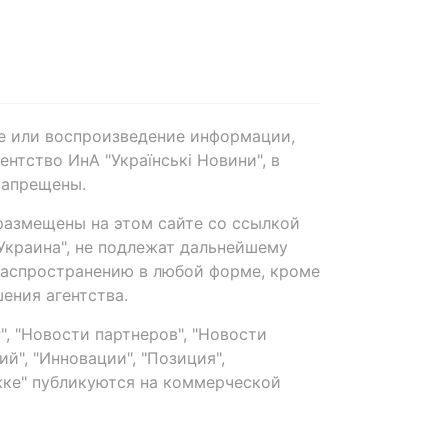
е или воспроизведение информации,
нтство ИнА "Українські Новини", в
запрещены.
размещены на этом сайте со ссылкой
-Украина", не подлежат дальнейшему
распространению в любой форме, кроме
ения агентства.
, "Новости партнеров", "Новости
й", "Инновации", "Позиция",
ке" публикуются на коммерческой