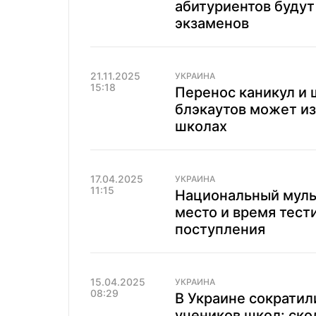
абитуриентов будут
экзаменов
21.11.2025
УКРАИНА
15:18
Перенос каникул и 
блэкаутов может и
школах
17.04.2025
УКРАИНА
11:15
Национальный муль
место и время тест
поступления
15.04.2025
УКРАИНА
08:29
В Украине сократил
учеников школ: ско