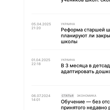
05.04.2025
УКРАИНА
21:20
Реформа старшей ш
планируют ли закры
школы
01.04.2025
УКРАИНА
22:18
В 3 месяца в детса
адаптировать дошк
06.07.2024
CТАТЬЯ
ЭКОНОМИКА
14:01
Обучение — без от
принятого недавно