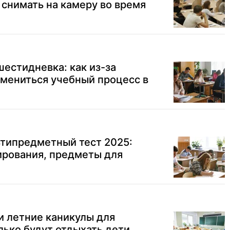
 снимать на камеру во время
шестидневка: как из-за
змениться учебный процесс в
типредметный тест 2025:
ирования, предметы для
и летние каникулы для
лько будут отдыхать дети