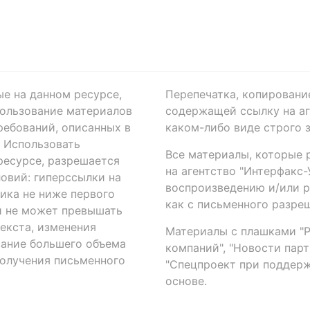
ые на данном ресурсе,
Перепечатка, копировани
ользование материалов
содержащей ссылку на аге
ребований, описанных в
каком-либо виде строго 
. Использовать
Все материалы, которые 
есурсе, разрешается
на агентство "Интерфакс
овий: гиперссылки на
воспроизведению и/или 
ика не ниже первого
как с письменного разреш
й не может превышать
екста, изменения
Материалы с плашками "Р"
вание большего объема
компаний", "Новости парти
получения письменного
"Спецпроект при поддерж
основе.