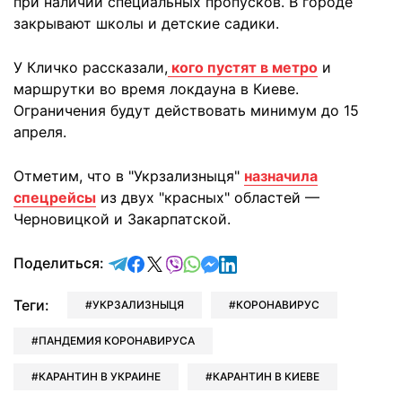
при наличии специальных пропусков. В городе
закрывают школы и детские садики.
У Кличко рассказали,
кого пустят в метро
и
маршрутки во время локдауна в Киеве.
Ограничения будут действовать минимум до 15
апреля.
Отметим, что в "Укрзализныця"
назначила
спецрейсы
из двух "красных" областей —
Черновицкой и Закарпатской.
отправить в Telegram
поделиться в Facebook
поделиться в X
отправить в Viber
отправить в Whatsapp
отправить в Messenger
отправить в LinkedIn
Поделиться:
Теги:
УКРЗАЛИЗНЫЦЯ
КОРОНАВИРУС
ПАНДЕМИЯ КОРОНАВИРУСА
КАРАНТИН В УКРАИНЕ
КАРАНТИН В КИЕВЕ