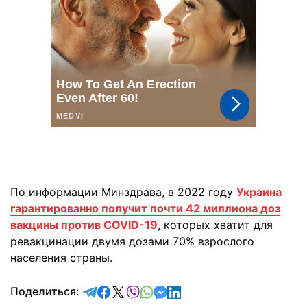
По информации Минздрава, в 2022 году
Украина
гарантированно получит почти 42 миллиона доз
вакцины против COVID-19
, которых хватит для
ревакцинации двумя дозами 70% взрослого
населения страны.
отправить в Telegram
поделиться в Facebook
поделиться в X
отправить в Viber
отправить в Whatsapp
отправить в Messenger
отправить в LinkedIn
Поделиться: