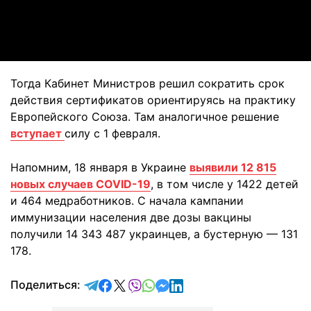
Video
Тогда Кабинет Министров решил сократить срок
действия сертификатов ориентируясь на практику
Европейского Союза. Там аналогичное решение
вступает
силу с 1 февраля.
Напомним, 18 января в Украине
выявили 12 815
новых случаев COVID-19
, в том числе у 1422 детей
и 464 медработников. С начала кампании
иммунизации населения две дозы вакцины
получили 14 343 487 украинцев, а бустерную — 131
178.
отправить в Telegram
поделиться в Facebook
поделиться в X
отправить в Viber
отправить в Whatsapp
отправить в Messenger
отправить в LinkedIn
Поделиться: