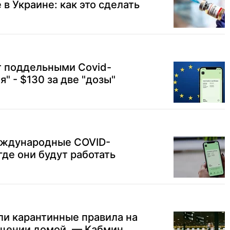
в Украине: как это сделать
 поддельными Covid-
я" - $130 за две "дозы"
международные COVID-
где они будут работать
ли карантинные правила на
ащении домой, — Кабмин