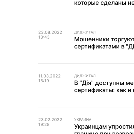
которые сделаны не 
23.08.2022
ДИДЖИТАЛ
13:43
Мошенники торгуют
сертификатами в "Ді
11.03.2022
ДИДЖИТАЛ
15:19
В "Дія" доступны 
сертификаты: как и 
23.02.2022
УКРАИНА
19:28
Украинцам упрости
границе при возвр