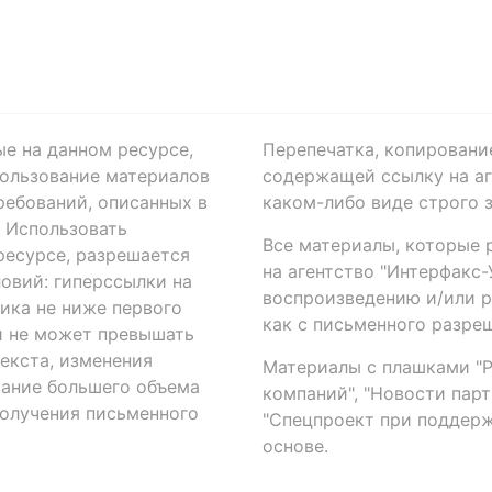
ые на данном ресурсе,
Перепечатка, копировани
ользование материалов
содержащей ссылку на аге
ребований, описанных в
каком-либо виде строго 
. Использовать
Все материалы, которые 
есурсе, разрешается
на агентство "Интерфакс
овий: гиперссылки на
воспроизведению и/или 
ика не ниже первого
как с письменного разреш
й не может превышать
екста, изменения
Материалы с плашками "Р"
вание большего объема
компаний", "Новости парти
получения письменного
"Спецпроект при поддерж
основе.