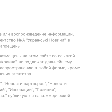
е или воспроизведение информации,
нтство ИнА "Українські Новини", в
запрещены.
размещены на этом сайте со ссылкой
-Украина", не подлежат дальнейшему
распространению в любой форме, кроме
ения агентства.
, "Новости партнеров", "Новости
й", "Инновации", "Позиция",
ке" публикуются на коммерческой