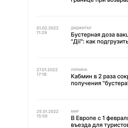
01.02.2022
ДИДЖИТАЛ
11:29
Бустерная доза вак
"Дії": как подгрузит
27.01.2022
УКРАИНА
17:18
Кабмин в 2 раза со
получения "бустера
25.01.2022
МИР
15:59
В Европе с 1 февра
въезда для туристов