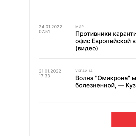
24.01.2022
МИР
07:51
Противники карант
офис Европейской 
(видео)
21.01.2022
УКРАИНА
17:33
Волна "Омикрона" м
болезненной, — Ку