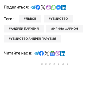
отправить в Telegram
поделиться в Facebook
поделиться в X
отправить в Viber
отправить в Whatsapp
отправить в Messenger
отправить в LinkedIn
Поделиться:
Теги:
ЛЬВОВ
УБИЙСТВО
АНДРЕЙ ПАРУБИЙ
ИРИНА ФАРИОН
УБИЙСТВО АНДРЕЯ ПАРУБИЯ
Читайте в Telegram
Читайте в Facebook
Читайте в X
Читайте в Google news
Читайте в Viber
Читайте в LinkedIn
Читайте нас в: