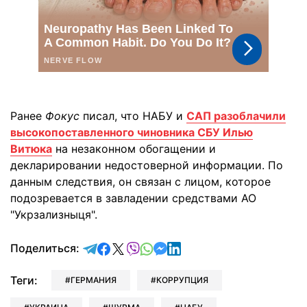
Ранее
Фокус
писал, что НАБУ и
САП разоблачили
высокопоставленного чиновника СБУ Илью
Витюка
на незаконном обогащении и
декларировании недостоверной информации. По
данным следствия, он связан с лицом, которое
подозревается в завладении средствами АО
"Укрзализныця".
отправить в Telegram
поделиться в Facebook
поделиться в X
отправить в Viber
отправить в Whatsapp
отправить в Messenger
отправить в LinkedIn
Поделиться:
Теги:
ГЕРМАНИЯ
КОРРУПЦИЯ