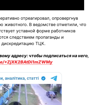
еративно отреагировал, опровергнув
 животного. В ведомстве отметили, что
тствует уставной форме работников
ются следствием пропаганды и
а дискредитацию ТЦК.
вому адресу: чтобы подписаться на него,
.me/+ZjXK2BAtDi1mZWMy