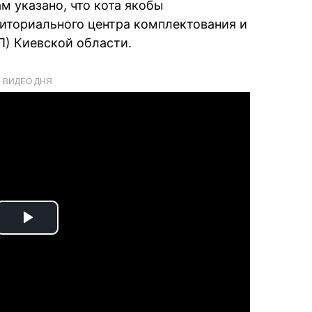
м указано, что кота якобы
иториального центра комплектования и
) Киевской области.
ВИДЕО ДНЯ
Play
Video