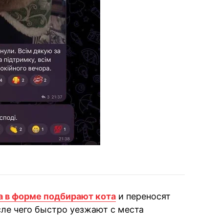
а в форме подбирают кота
и переносят
сле чего быстро уезжают с места