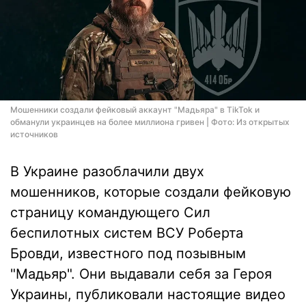
Мошенники создали фейковый аккаунт "Мадьяра" в TikTok и
обманули украинцев на более миллиона гривен | Фото: Из открытых
источников
В Украине разоблачили двух
мошенников, которые создали фейковую
страницу командующего Сил
беспилотных систем ВСУ Роберта
Бровди, известного под позывным
"Мадьяр". Они выдавали себя за Героя
Украины, публиковали настоящие видео