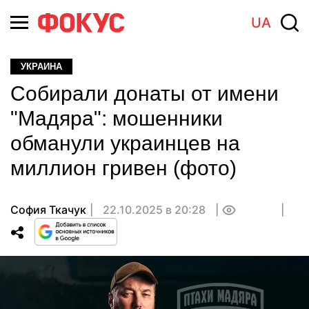
UA
УКРАИНА
Собирали донаты от имени
"Мадяра": мошенники
обманули украинцев на
миллион гривен (фото)
София Ткачук
22.10.2025 в 20:28
0