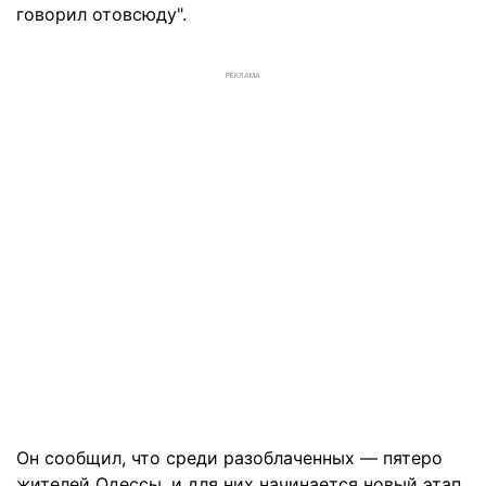
говорил отовсюду".
РЕКЛАМА
Он сообщил, что среди разоблаченных — пятеро
жителей Одессы, и для них начинается новый этап