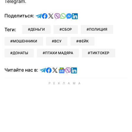
Telegram.
отправить в Telegram
поделиться в Facebook
поделиться в X
отправить в Viber
отправить в Whatsapp
отправить в Messenger
отправить в LinkedIn
Поделиться:
Теги:
ДЕНЬГИ
СБОР
ПОЛИЦИЯ
МОШЕННИКИ
ВСУ
ФЕЙК
ДОНАТЫ
ПТАХИ МАДЯРА
ТИКТОКЕР
Читайте в Telegram
Читайте в Facebook
Читайте в X
Читайте в Google news
Читайте в Viber
Читайте в LinkedIn
Читайте нас в: