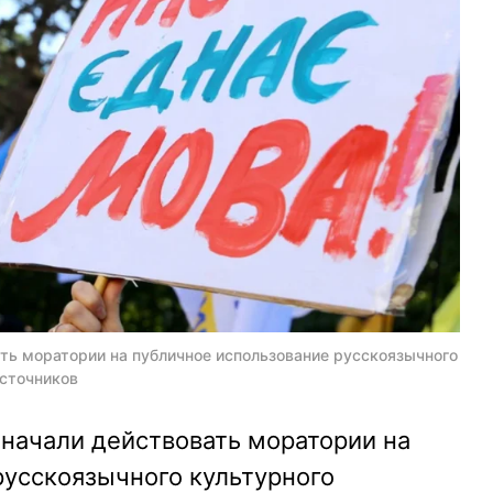
ать моратории на публичное использование русскоязычного
источников
 начали действовать моратории на
русскоязычного культурного