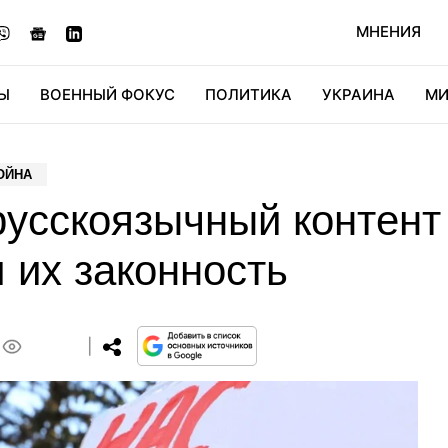
МНЕНИЯ
Ы
ВОЕННЫЙ ФОКУС
ПОЛИТИКА
УКРАИНА
МИ
ОНОМИКА
ДИДЖИТАЛ
АВТО
МИРФАН
КУЛЬТ
ОЙНА
усскоязычный контент 
 их законность
0