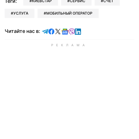
Теги:
КИЕВСТАР
СЕРВИС
СЧЕТ
УСЛУГА
МОБИЛЬНЫЙ ОПЕРАТОР
Читайте в Telegram
Читайте в Facebook
Читайте в X
Читайте в Google news
Читайте в Viber
Читайте в LinkedIn
Читайте нас в: