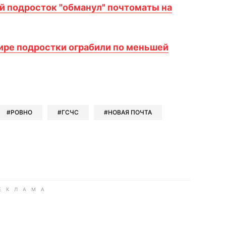
й подросток "обманул" почтоматы на
ре подростки ограбили по меньшей
book
iber
в Whatsapp
ь в Messenger
ить в LinkedIn
РОВНО
ГСЧС
НОВАЯ ПОЧТА
ook
Google news
 Viber
е в LinkedIn