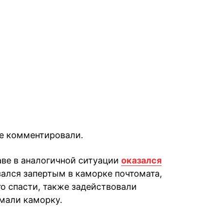
не комментировали.
аве в аналогичной ситуации
оказался
зался запертым в каморке почтомата,
го спасти, также задействовали
мали каморку.