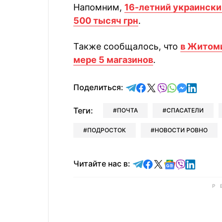
Напомним,
16-летний украински
500 тысяч грн
.
Также сообщалось, что
в Житоми
мере 5 магазинов
.
отправить в Telegram
поделиться в Face
поделиться в X
отправить в V
отправить 
отправит
отправ
Поделиться:
Теги:
ПОЧТА
СПАСАТЕЛИ
ПОДРОСТОК
НОВОСТИ РОВНО
Читайте в Telegram
Читайте в Faceb
Читайте в X
Читайте в 
Читайте в
Читайт
Читайте нас в: