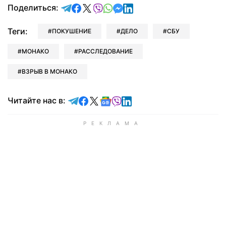
отправить в Telegram
поделиться в Facebook
поделиться в X
отправить в Viber
отправить в Whatsapp
отправить в Messenger
отправить в LinkedIn
Поделиться:
Теги:
ПОКУШЕНИЕ
ДЕЛО
СБУ
МОНАКО
РАССЛЕДОВАНИЕ
ВЗРЫВ В МОНАКО
Читайте в Telegram
Читайте в Facebook
Читайте в X
Читайте в Google news
Читайте в Viber
Читайте в LinkedIn
Читайте нас в: