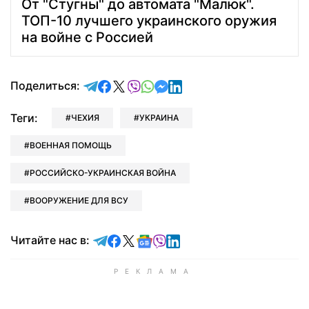
От "Стугны" до автомата "Малюк".
ТОП-10 лучшего украинского оружия
на войне с Россией
отправить в Telegram
поделиться в Facebook
поделиться в X
отправить в Viber
отправить в Whatsapp
отправить в Messenger
отправить в LinkedIn
Поделиться:
Теги:
ЧЕХИЯ
УКРАИНА
ВОЕННАЯ ПОМОЩЬ
РОССИЙСКО-УКРАИНСКАЯ ВОЙНА
ВООРУЖЕНИЕ ДЛЯ ВСУ
Читайте в Telegram
Читайте в Facebook
Читайте в X
Читайте в Google news
Читайте в Viber
Читайте в LinkedIn
Читайте нас в: