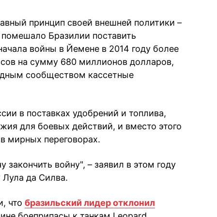
лавный принцип своей внешней политики –
е помешало Бразилии поставить
начала войны в Йемене в 2014 году более
асов на сумму 680 миллионов долларов,
дным сообществом кассетные
ссии в поставках удобрений и топлива,
ужия для боевых действий, и вместо этого
 в мирных переговорах.
чу закончить войну", – заявил в этом году
 Лула да Силва.
и, что
бразильский лидер отклонил
ине боеприпасы к танкам Leopard.