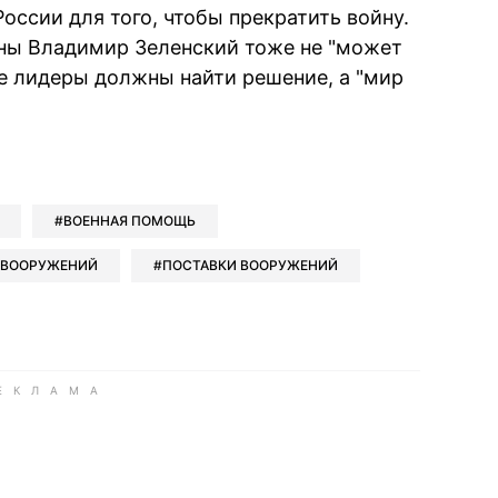
оссии для того, чтобы прекратить войну.
ины Владимир Зеленский тоже не "может
ые лидеры должны найти решение, а "мир
book
iber
в Whatsapp
ь в Messenger
ить в LinkedIn
ВОЕННАЯ ПОМОЩЬ
 ВООРУЖЕНИЙ
ПОСТАВКИ ВООРУЖЕНИЙ
ook
Google news
 Viber
е в LinkedIn