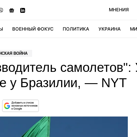
МНЕНИЯ
Ы
ВОЕННЫЙ ФОКУС
ПОЛИТИКА
УКРАИНА
МИ
ОНОМИКА
ДИДЖИТАЛ
АВТО
МИРФАН
КУЛЬТ
НСКАЯ ВОЙНА
водитель самолетов": 
ие у Бразилии, — NYT