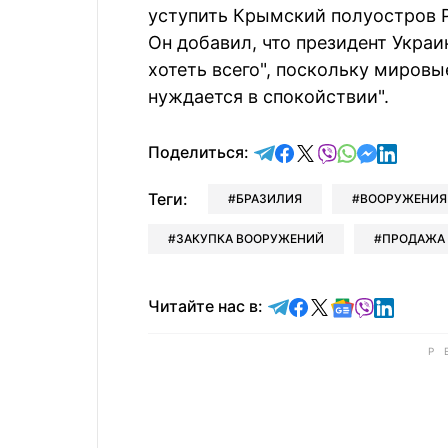
уступить Крымский полуостров Р
Он добавил, что президент Укра
хотеть всего", поскольку миров
нуждается в спокойствии".
отправить в Telegram
поделиться в Face
поделиться в X
отправить в V
отправить 
отправит
отправ
Поделиться:
Теги:
БРАЗИЛИЯ
ВООРУЖЕНИЯ
ЗАКУПКА ВООРУЖЕНИЙ
ПРОДАЖА
Читайте в Telegram
Читайте в Faceb
Читайте в X
Читайте в 
Читайте в
Читайт
Читайте нас в: