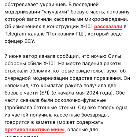
обстреливает украинцев. В последней
модернизации "улучшили" боевую часть, половину
которой заполнили кассетными микроснарядами.
Об изменениях в конструкции Х-101
рассказали
в
Telegram-канале "Полковник ГШ", который ведет
офицер ВСУ.
7 июня автор канала сообщил, что ночью Силы
обороны сбили Х-101. На месте падения ракеты
отыскали обломки, которые свидетельствуют об
очередной модернизации средства поражения. Он
напомнил, что крылатая ракета получила две
боевые части (БЧ) (с начала мая 2024 года). Обе
части сначала были осколочно-фугасные
(пробивала бетонные стены). Однако теперь одна
из частей получила кассетные боезаряды,
говорится в заметке (может содержать
противопехотные мины
, опасные для
гражданских).