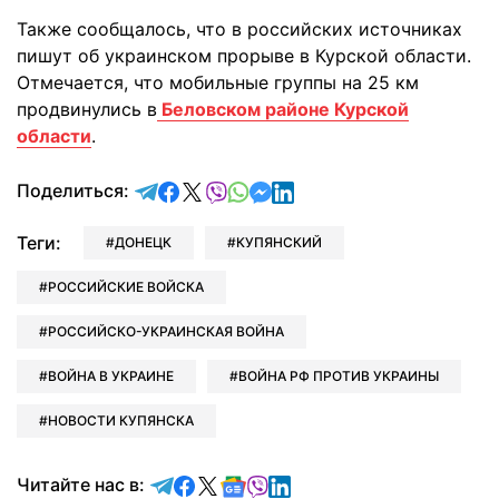
Также сообщалось, что в российских источниках
пишут об украинском прорыве в Курской области.
Отмечается, что мобильные группы на 25 км
продвинулись в
Беловском районе Курской
области
.
отправить в Telegram
поделиться в Facebook
поделиться в X
отправить в Viber
отправить в Whatsapp
отправить в Messenger
отправить в LinkedIn
Поделиться:
Теги:
ДОНЕЦК
КУПЯНСКИЙ
РОССИЙСКИЕ ВОЙСКА
РОССИЙСКО-УКРАИНСКАЯ ВОЙНА
ВОЙНА В УКРАИНЕ
ВОЙНА РФ ПРОТИВ УКРАИНЫ
НОВОСТИ КУПЯНСКА
Читайте в Telegram
Читайте в Facebook
Читайте в X
Читайте в Google news
Читайте в Viber
Читайте в LinkedIn
Читайте нас в: