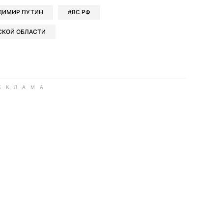
ДИМИР ПУТИН
ВС РФ
СКОЙ ОБЛАСТИ
ook
Google news
 Viber
е в LinkedIn