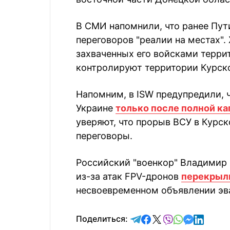
В СМИ напомнили, что ранее Пути
переговоров "реалии на местах".
захваченных его войсками терри
контролируют территории Курско
Напомним, в ISW предупредили, ч
Украине
только после полной к
уверяют, что прорыв ВСУ в Курс
переговоры.
Российский "военкор" Владимир 
из-за атак FPV-дронов
перекрыл
несвоевременном объявлении эв
отправить в Telegram
поделиться в Face
поделиться в X
отправить в V
отправить 
отправит
отправ
Поделиться: