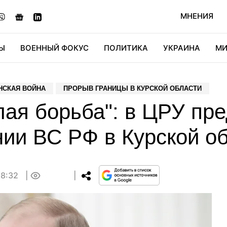
МНЕНИЯ
Ы
ВОЕННЫЙ ФОКУС
ПОЛИТИКА
УКРАИНА
МИ
ОНОМИКА
ДИДЖИТАЛ
АВТО
МИРФАН
КУЛЬТ
НСКАЯ ВОЙНА
ПРОРЫВ ГРАНИЦЫ В КУРСКОЙ ОБЛАСТИ
лая борьба": в ЦРУ пр
нии ВС РФ в Курской о
18:32
0