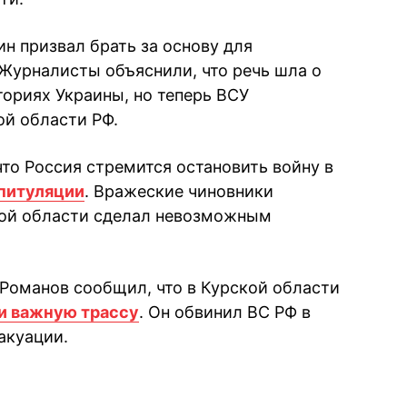
н призвал брать за основу для
 Журналисты объяснили, что речь шла о
ториях Украины, но теперь ВСУ
й области РФ.
то Россия стремится остановить войну в
апитуляции
. Вражеские чиновники
кой области сделал невозможным
Романов сообщил, что в Курской области
и важную трассу
. Он обвинил ВС РФ в
акуации.
book
iber
в Whatsapp
ь в Messenger
ить в LinkedIn