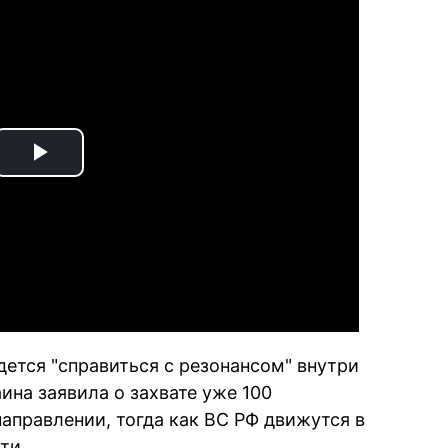
Play
Video
дется "справиться с резонансом" внутри
аина заявила о захвате уже 100
аправлении, тогда как ВС РФ движутся в
ти.