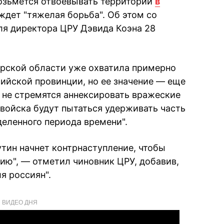
озьмется отвоевывать территории
в
 ждет "тяжелая борьба". Об этом со
ля директора ЦРУ Дэвида Коэна 28
Курской области уже охватила примерно
ийской провинции, но ее значение — еще
о не стремятся аннексировать вражеские
 войска будут пытаться удерживать часть
деленного периода времени".
тин начнет контрнаступление, чтобы
ию", — отметил чиновник ЦРУ, добавив,
я россиян".
ВИДЕО ДНЯ