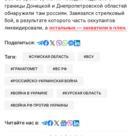
границы Донецкой и Днепропетровской областей
обнаружили там россиян. Завязался стрелковый
бой, в результате которого часть оккупантов
ликвидировали, а
остальных — захватили в плен.
отправить в Telegram
поделиться в Facebook
поделиться в X
отправить в Viber
отправить в Whatsapp
отправить в Messenger
отправить в LinkedIn
Поделиться:
Теги:
СУМСКАЯ ОБЛАСТЬ
ВСУ
ГРАНАТОМЕТ
ВС РФ
РОССИЙСКО-УКРАИНСКАЯ ВОЙНА
ВОЙНА В УКРАИНЕ
КУРСКАЯ ОБЛАСТЬ
ВОЙНА РФ ПРОТИВ УКРАИНЫ
Читайте в Telegram
Читайте в Facebook
Читайте в X
Читайте в Google news
Читайте в Viber
Читайте в LinkedIn
Читайте нас в: