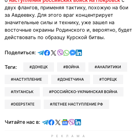
двух флангов, применяя тактику, похожую на бои
за Авдеевку. Для этого враг концентрирует
значительные силы и технику, уже зашел на
восточные окраины Родинского и, вероятно, будет
действовать по образцу Курской битвы.
отправить в Telegram
поделиться в Facebook
поделиться в X
отправить в Viber
отправить в Whatsapp
отправить в Messenger
отправить в LinkedIn
Поделиться:
Теги:
ДОНЕЦК
ВОЙНА
АНАЛИТИКИ
НАСТУПЛЕНИЕ
ДОНЕТЧИНА
ТОРЕЦК
ЛУГАНСЬК
РОССИЙСКО-УКРАИНСКАЯ ВОЙНА
DEEPSTATE
ЛЕТНЕЕ НАСТУПЛЕНИЕ РФ
Читайте в Telegram
Читайте в Facebook
Читайте в X
Читайте в Google news
Читайте в Viber
Читайте в LinkedIn
Читайте нас в: