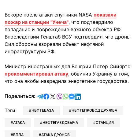
Вскоре после атаки спутники NASA
показали
пожар на станции "Унеча"
, что подтвердило
попадание и повреждение важного объекта РФ.
Впоследствии Генштаб ВСУ подтвердил, что дроны
Сил обороны взорвали объект нефтяной
инфраструктуры РФ.
Министр иностранных дел Венгрии Петер Сийярто
прокомментировал атаку
, обвинив Украину в том,
что она якобы навредила энергетике государства.
отправить в Telegram
поделиться в Facebook
поделиться в X
отправить в Viber
отправить в Whatsapp
отправить в Messenger
отправить в LinkedIn
Поделиться:
Теги:
НЕФТЕБАЗА
НЕФТЕПРОВОД ДРУЖБА
АТАКА
НЕФТЕГАЗДОБЫЧА
СТАНЦИЯ
БПЛА
АТАКА ДРОНОВ