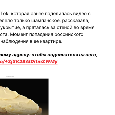
kTok, которая ранее поделилась видео с
елело только шампанское, рассказала,
 укрытие, а пряталась за стеной во время
уста. Момент попадания российского
наблюдения в ее квартире.
вому адресу: чтобы подписаться на него,
.me/+ZjXK2BAtDi1mZWMy
РЕКЛАМА