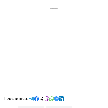
РЕКЛАМА
отправить в Telegram
поделиться в Facebook
поделиться в X
отправить в Viber
отправить в Whatsapp
отправить в Messenger
отправить в LinkedIn
Поделиться: