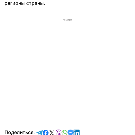
регионы страны.
РЕКЛАМА
отправить в Telegram
поделиться в Facebook
поделиться в X
отправить в Viber
отправить в Whatsapp
отправить в Messenger
отправить в LinkedIn
Поделиться: