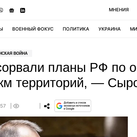
МНЕНИЯ
Ы
ВОЕННЫЙ ФОКУС
ПОЛИТИКА
УКРАИНА
МИ
ОНОМИКА
ДИДЖИТАЛ
АВТО
МИРФАН
КУЛЬТ
НСКАЯ ВОЙНА
 сорвали планы РФ по 
 км территорий, — Сыр
:57
0