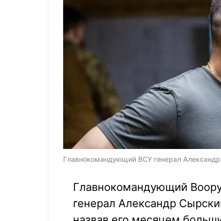
Главнокомандующий ВСУ генерал Александр С
Главнокомандующий Воор
генерал Александр Сырский
назвав его месяцем больши