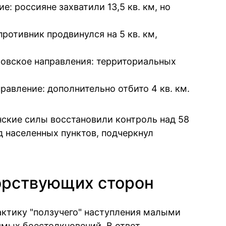
: россияне захватили 13,5 кв. км, но
ротивник продвинулся на 5 кв. км,
овское направления: территориальных
авление: дополнительно отбито 4 кв. км.
нские силы восстановили контроль над 58
д населенных пунктов, подчеркнул
орствующих сторон
ктику "ползучего" наступления малыми
ямых боестолкновений. В ответ