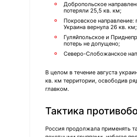
Добропольское направление
потеряли 25,5 кв. км;
Покровское направление: п
Украина вернула 26 кв. км;
Гуляйпольское и Приднепр
потерь не допущено;
Северо-Слобожанское напр
В целом в течение августа украи
кв. км территории, освободив ря
главком.
Тактика противоб
Россия продолжала применять та
пехотными группами, избегая пр