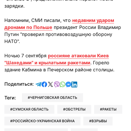
зарядки.
Напомним, СМИ писали, что
недавним ударом
дронами по Польше
президент России Владимир
Путин "проверил противовоздушную оборону
НАТО".
Ночью 7 сентября
россияне атаковали Киев
"Шахедами" и крылатыми ракетами
. Горело
здание Кабмина в Печерском районе столицы.
отправить в Telegram
поделиться в Facebook
поделиться в X
отправить в Viber
отправить в Whatsapp
отправить в Messenger
отправить в LinkedIn
Поделиться:
Теги:
ЧЕРНИГОВСКАЯ ОБЛАСТЬ
СУМСКАЯ ОБЛАСТЬ
ОБСТРЕЛЫ
РАКЕТЫ
РОССИЙСКО-УКРАИНСКАЯ ВОЙНА
ВЗРЫВЫ