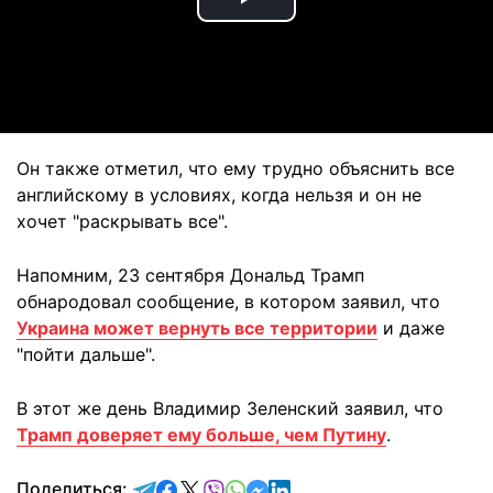
Play
Video
Он также отметил, что ему трудно объяснить все
английскому в условиях, когда нельзя и он не
хочет "раскрывать все".
Напомним, 23 сентября Дональд Трамп
обнародовал сообщение, в котором заявил, что
Украина может вернуть все территории
и даже
"пойти дальше".
В этот же день Владимир Зеленский заявил, что
Трамп доверяет ему больше, чем Путину
.
отправить в Telegram
поделиться в Facebook
поделиться в X
отправить в Viber
отправить в Whatsapp
отправить в Messenger
отправить в LinkedIn
Поделиться: