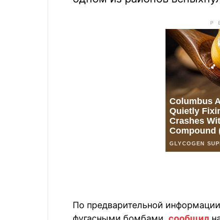
По предварительной информации,
фугасными бомбами,
сообщил
на