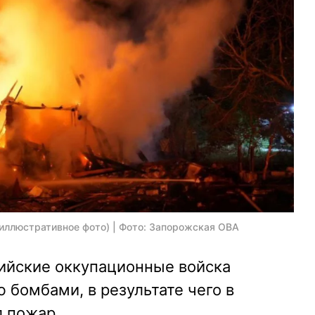
(иллюстративное фото) | Фото: Запорожская ОВА
сийские оккупационные войска
 бомбами, в результате чего в
л пожар.