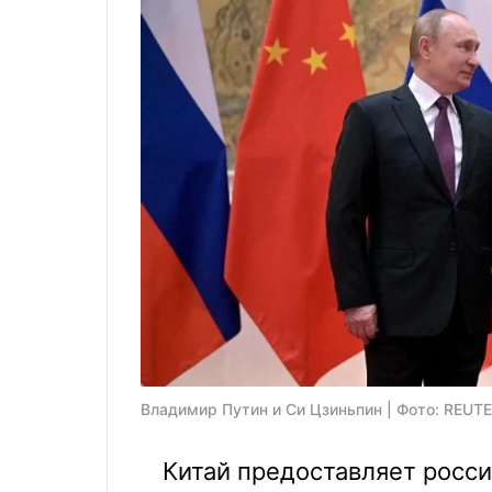
Владимир Путин и Си Цзиньпин | Фото: REUT
Китай предоставляет росс