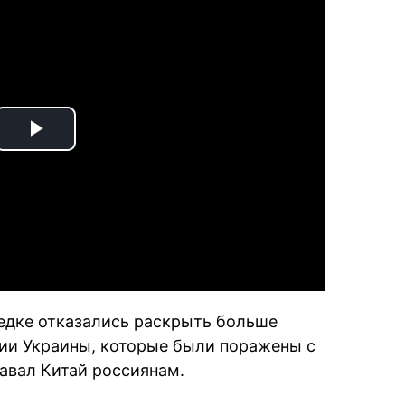
Play
Video
ведке отказались раскрыть больше
рии Украины, которые были поражены с
авал Китай россиянам.