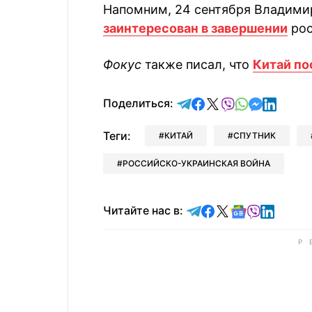
Напомним, 24 сентября Владимир
заинтересован в завершении
рос
Фокус
также писал, что
Китай по
отправить в Telegram
поделиться в Face
поделиться в X
отправить в V
отправить 
отправит
отправ
Поделиться:
Теги:
КИТАЙ
СПУТНИК
РОССИЙСКО-УКРАИНСКАЯ ВОЙНА
Читайте в Telegram
Читайте в Faceb
Читайте в X
Читайте в 
Читайте в
Читайт
Читайте нас в: