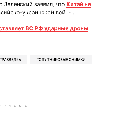
 Зеленский заявил, что
Китай не
сийско-украинской войны.
ставляет ВС РФ ударные дроны
.
book
iber
в Whatsapp
ь в Messenger
ить в LinkedIn
РАЗВЕДКА
СПУТНИКОВЫЕ СНИМКИ
ook
Google news
 Viber
е в LinkedIn