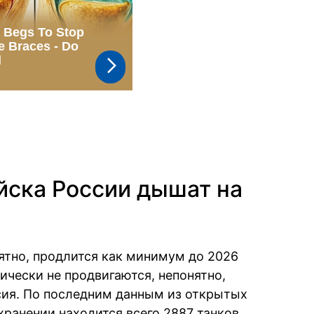
йска России дышат на
оятно, продлится как минимум до 2026
ически не продвигаются, непонятно,
сия. По последним данным из открытых
хранении находится всего 2887 танков,