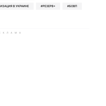
ИЗАЦИЯ В УКРАИНЕ
РЕЗЕРВ+
БОВП
ook
Google news
 Viber
е в LinkedIn