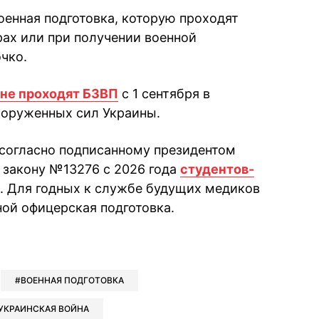
военная подготовка, которую проходят
ах или при получении военной
чко.
ине проходят БЗВП
с 1 сентября в
ооруженных сил Украины.
 согласно подписанному президентом
закону №13276 с 2026 года
студентов-
. Для годных к службе будущих медиков
ной офицерская подготовка.
book
iber
в Whatsapp
ь в Messenger
ить в LinkedIn
ВОЕННАЯ ПОДГОТОВКА
УКРАИНСКАЯ ВОЙНА