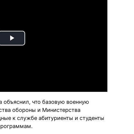
Play
Video
в объяснил, что базовую военную
ства обороны и Министерства
дные к службе абитуриенты и студенты
программам.