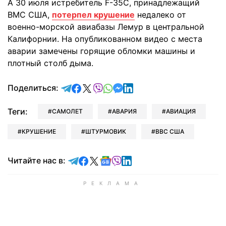
А 30 июля истребитель F-35C, принадлежащий
ВМС США,
потерпел крушение
недалеко от
военно-морской авиабазы Лемур в центральной
Калифорнии. На опубликованном видео с места
аварии замечены горящие обломки машины и
плотный столб дыма.
отправить в Telegram
поделиться в Facebook
поделиться в X
отправить в Viber
отправить в Whatsapp
отправить в Messenger
отправить в LinkedIn
Поделиться:
Теги:
САМОЛЕТ
АВАРИЯ
АВИАЦИЯ
КРУШЕНИЕ
ШТУРМОВИК
ВВС США
Читайте в Telegram
Читайте в Facebook
Читайте в X
Читайте в Google news
Читайте в Viber
Читайте в LinkedIn
Читайте нас в: