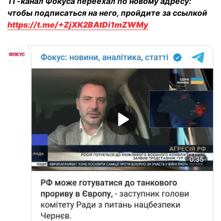
ТГ-канал Фокуса переехал по новому адресу:
чтобы подписаться на него, пройдите за ссылкой
https://t.me/+ZjXK2BAtDi1mZWMy