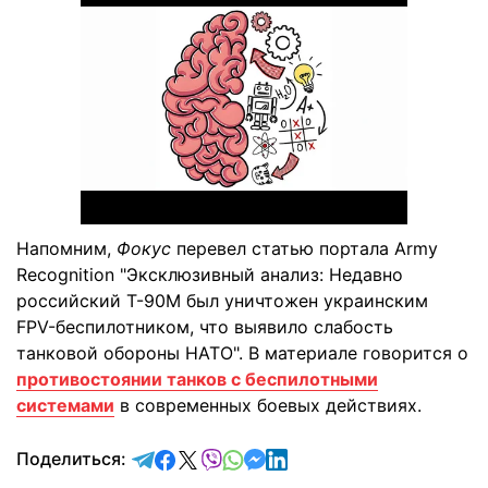
Напомним,
Фокус
перевел статью портала Army
Recognition "Эксклюзивный анализ: Недавно
российский Т-90М был уничтожен украинским
FPV-беспилотником, что выявило слабость
танковой обороны НАТО". В материале говорится о
противостоянии танков с беспилотными
системами
в современных боевых действиях.
отправить в Telegram
поделиться в Facebook
поделиться в X
отправить в Viber
отправить в Whatsapp
отправить в Messenger
отправить в LinkedIn
Поделиться: