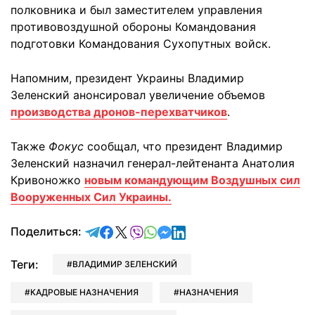
полковника и был заместителем управления
противовоздушной обороны Командования
подготовки Командования Сухопутных войск.
Напомним, президент Украины Владимир
Зеленский анонсировал увеличение объемов
производства дронов-перехватчиков
.
Также
Фокус
сообщал, что президент Владимир
Зеленский назначил генерал-лейтенанта Анатолия
Кривоножко
новым командующим Воздушных сил
Вооруженных Сил Украины.
отправить в Telegram
поделиться в Facebook
поделиться в X
отправить в Viber
отправить в Whatsapp
отправить в Messenger
отправить в LinkedIn
Поделиться:
Теги:
ВЛАДИМИР ЗЕЛЕНСКИЙ
КАДРОВЫЕ НАЗНАЧЕНИЯ
НАЗНАЧЕНИЯ