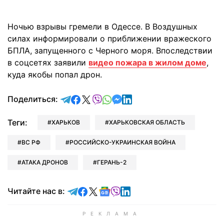
Ночью взрывы гремели в Одессе. В Воздушных
силах информировали о приближении вражеского
БПЛА, запущенного с Черного моря. Впоследствии
в соцсетях заявили
видео пожара в жилом доме
,
куда якобы попал дрон.
отправить в Telegram
поделиться в Facebook
поделиться в X
отправить в Viber
отправить в Whatsapp
отправить в Messenger
отправить в LinkedIn
Поделиться:
Теги:
ХАРЬКОВ
ХАРЬКОВСКАЯ ОБЛАСТЬ
ВС РФ
РОССИЙСКО-УКРАИНСКАЯ ВОЙНА
АТАКА ДРОНОВ
ГЕРАНЬ-2
Читайте в Telegram
Читайте в Facebook
Читайте в X
Читайте в Google news
Читайте в Viber
Читайте в LinkedIn
Читайте нас в: