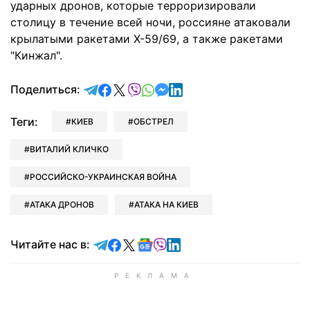
ударных дронов, которые терроризировали
столицу в течение всей ночи, россияне атаковали
крылатыми ракетами Х-59/69, а также ракетами
"Кинжал".
отправить в Telegram
поделиться в Facebook
поделиться в X
отправить в Viber
отправить в Whatsapp
отправить в Messenger
отправить в LinkedIn
Поделиться:
Теги:
КИЕВ
ОБСТРЕЛ
ВИТАЛИЙ КЛИЧКО
РОССИЙСКО-УКРАИНСКАЯ ВОЙНА
АТАКА ДРОНОВ
АТАКА НА КИЕВ
Читайте в Telegram
Читайте в Facebook
Читайте в X
Читайте в Google news
Читайте в Viber
Читайте в LinkedIn
Читайте нас в: