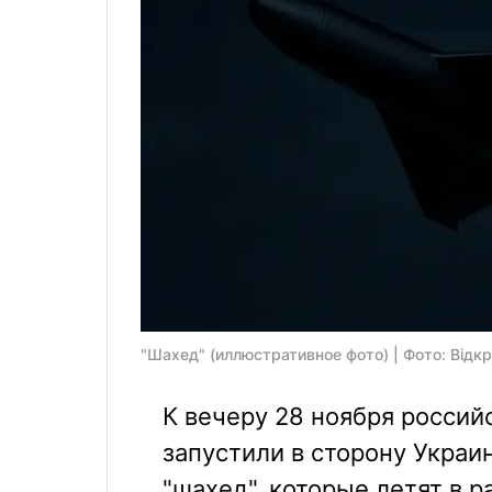
"Шахед" (иллюстративное фото) | Фото: Відк
К вечеру 28 ноября россий
запустили в сторону Украи
"шахед", которые летят в 