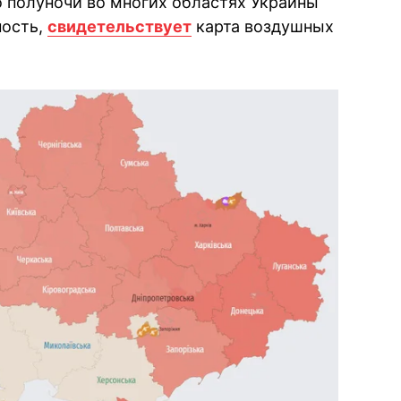
о полуночи во многих областях Украины
ность,
свидетельствует
карта воздушных