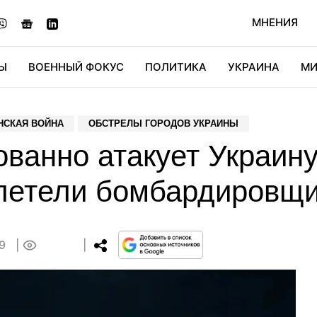
МНЕНИЯ
Ы
ВОЕННЫЙ ФОКУС
ПОЛИТИКА
УКРАИНА
МИ
ОНОМИКА
ДИДЖИТАЛ
АВТО
МИРФАН
КУЛЬТ
НСКАЯ ВОЙНА
ОБСТРЕЛЫ ГОРОДОВ УКРАИНЫ
ванно атакует Украину
летели бомбардировщи
39
0