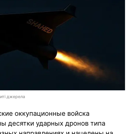
риті джерела
ские оккупационные войска
ны десятки ударных дронов типа
разных направлениях и нацелены на