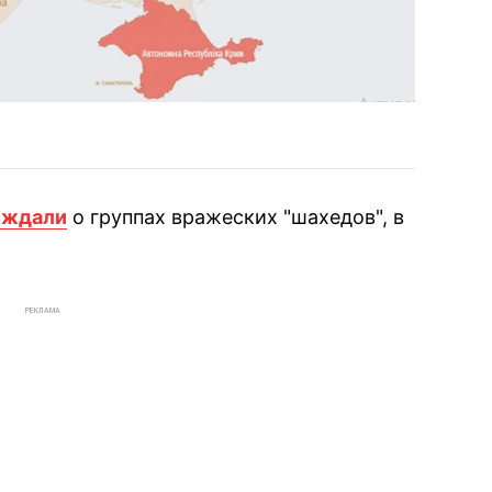
еждали
о группах вражеских "шахедов", в
РЕКЛАМА