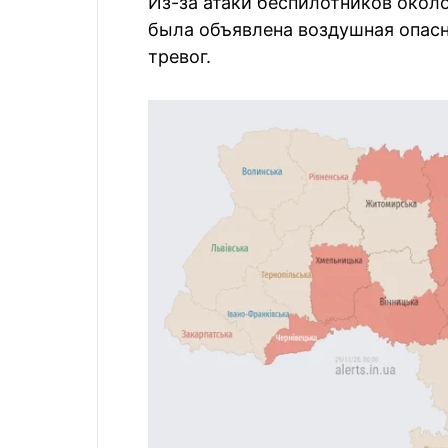
Из-за атаки беспилотников окол
была объявлена воздушная опас
тревог.