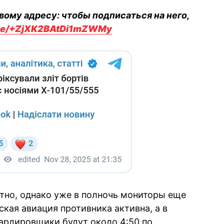
вому адресу: чтобы подписаться на него,
.me/+ZjXK2BAtDi1mZWMy
тно, однако уже в полночь мониторы еще
еская авиация противника активна, а в
ардировщики будут около 4:50 по