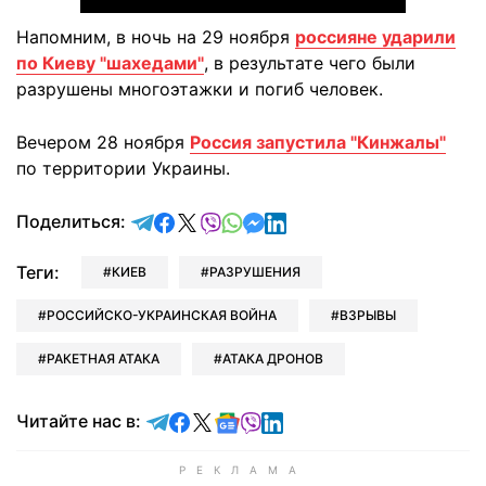
Напомним, в ночь на 29 ноября
россияне ударили
по Киеву "шахедами"
, в результате чего были
разрушены многоэтажки и погиб человек.
Вечером 28 ноября
Россия запустила "Кинжалы"
по территории Украины.
отправить в Telegram
поделиться в Facebook
поделиться в X
отправить в Viber
отправить в Whatsapp
отправить в Messenger
отправить в LinkedIn
Поделиться:
Теги:
КИЕВ
РАЗРУШЕНИЯ
РОССИЙСКО-УКРАИНСКАЯ ВОЙНА
ВЗРЫВЫ
РАКЕТНАЯ АТАКА
АТАКА ДРОНОВ
Читайте в Telegram
Читайте в Facebook
Читайте в X
Читайте в Google news
Читайте в Viber
Читайте в LinkedIn
Читайте нас в: