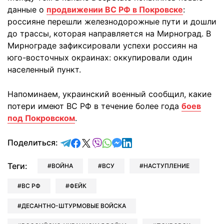
данные о
продвижении ВС РФ в Покровске
:
россияне перешли железнодорожные пути и дошли
до трассы, которая направляется на Мирноград. В
Мирнограде зафиксировали успехи россиян на
юго-восточных окраинах: оккупировали один
населенный пункт.
Напоминаем, украинский военный сообщил, какие
потери имеют ВС РФ в течение более года
боев
под Покровском
.
отправить в Telegram
поделиться в Facebook
поделиться в X
отправить в Viber
отправить в Whatsapp
отправить в Messenger
отправить в LinkedIn
Поделиться:
Теги:
ВОЙНА
ВСУ
НАСТУПЛЕНИЕ
ВС РФ
ФЕЙК
ДЕСАНТНО-ШТУРМОВЫЕ ВОЙСКА