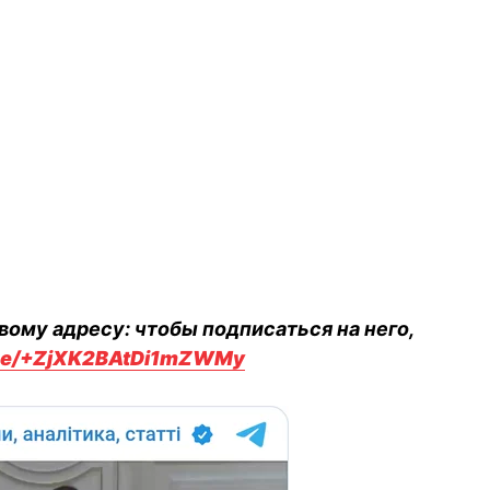
вому адресу: чтобы подписаться на него,
.me/+ZjXK2BAtDi1mZWMy