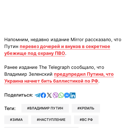
Напомним, недавно издание Mirror рассказало, что
Путин
перевез дочерей и внуков в секретное
убежище под охрану ПВО
.
Ранее издание The Telegraph сообщало, что
Владимир Зеленский
предупредил Путина, что
Украина начнет бить баллистикой по РФ
.
отправить в Telegram
поделиться в Facebook
поделиться в X
отправить в Viber
отправить в Whatsapp
отправить в Messenger
отправить в LinkedIn
Поделиться:
Теги:
ВЛАДИМИР ПУТИН
КРЕМЛЬ
ЗИМА
НАСТУПЛЕНИЕ
ВС РФ