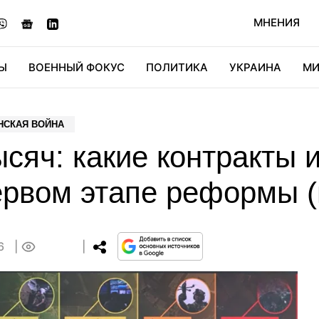
МНЕНИЯ
Ы
ВОЕННЫЙ ФОКУС
ПОЛИТИКА
УКРАИНА
МИ
ОНОМИКА
ДИДЖИТАЛ
АВТО
МИРФАН
КУЛЬТ
НСКАЯ ВОЙНА
ысяч: какие контракты 
ервом этапе реформы (
56
0