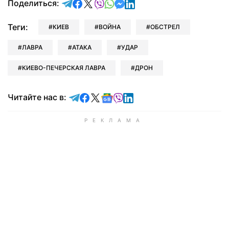
отправить в Telegram
поделиться в Facebook
поделиться в X
отправить в Viber
отправить в Whatsapp
отправить в Messenger
отправить в LinkedIn
Поделиться:
Теги:
КИЕВ
ВОЙНА
ОБСТРЕЛ
ЛАВРА
АТАКА
УДАР
КИЕВО-ПЕЧЕРСКАЯ ЛАВРА
ДРОН
Читайте в Telegram
Читайте в Facebook
Читайте в X
Читайте в Google news
Читайте в Viber
Читайте в LinkedIn
Читайте нас в: