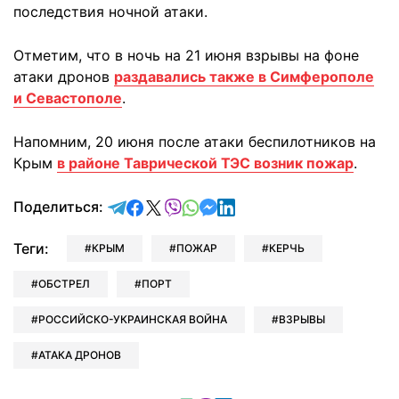
последствия ночной атаки.
Отметим, что в ночь на 21 июня взрывы на фоне
атаки дронов
раздавались также в Симферополе
и Севастополе
.
Напомним, 20 июня после атаки беспилотников на
Крым
в районе Таврической ТЭС возник пожар
.
отправить в Telegram
поделиться в Facebook
поделиться в X
отправить в Viber
отправить в Whatsapp
отправить в Messenger
отправить в LinkedIn
Поделиться:
Теги:
КРЫМ
ПОЖАР
КЕРЧЬ
ОБСТРЕЛ
ПОРТ
РОССИЙСКО-УКРАИНСКАЯ ВОЙНА
ВЗРЫВЫ
АТАКА ДРОНОВ