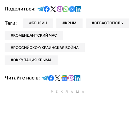
отправить в Telegram
поделиться в Facebook
поделиться в X
отправить в Viber
отправить в Whatsapp
отправить в Messenger
отправить в LinkedIn
Поделиться:
Теги:
БЕНЗИН
КРЫМ
СЕВАСТОПОЛЬ
КОМЕНДАНТСКИЙ ЧАС
РОССИЙСКО-УКРАИНСКАЯ ВОЙНА
ОККУПАЦИЯ КРЫМА
Читайте в Telegram
Читайте в Facebook
Читайте в X
Читайте в Google news
Читайте в Viber
Читайте в LinkedIn
Читайте нас в: