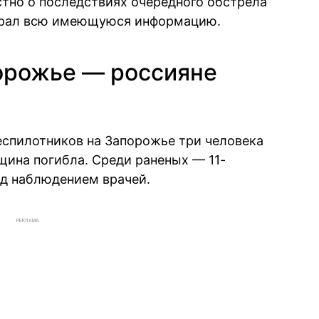
стно о последствиях очередного обстрела
рал всю имеющуюся информацию.
орожье — россияне
беспилотников на Запорожье три человека
щина погибла. Среди раненых — 11-
од наблюдением врачей.
РЕКЛАМА