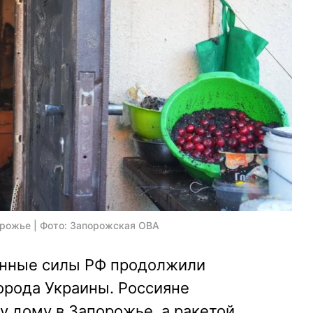
орожье | Фото: Запорожская ОВА
енные силы РФ продолжили
орода Украины. Россияне
у дому в Запорожье, а ракетой