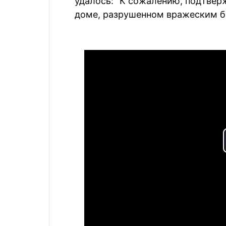
удалось: "К сожалению, подтвер
доме, разрушенном вражеским б