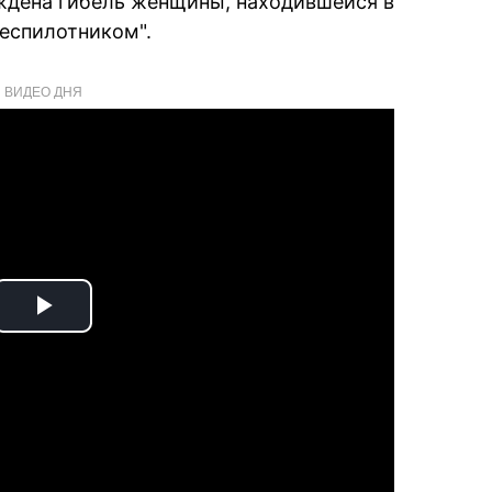
ждена гибель женщины, находившейся в
еспилотником".
ВИДЕО ДНЯ
Play
Video